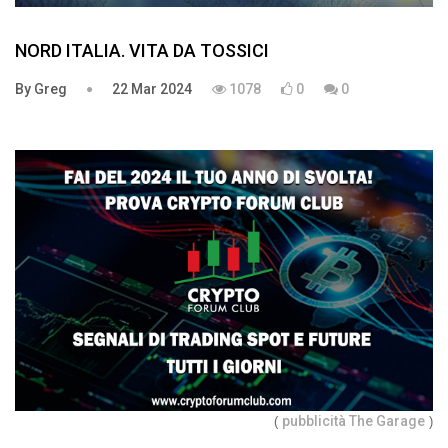
NORD ITALIA. VITA DA TOSSICI
By Greg
22 Mar 2024
1078
0
0
pubblicità The Garage
(
)